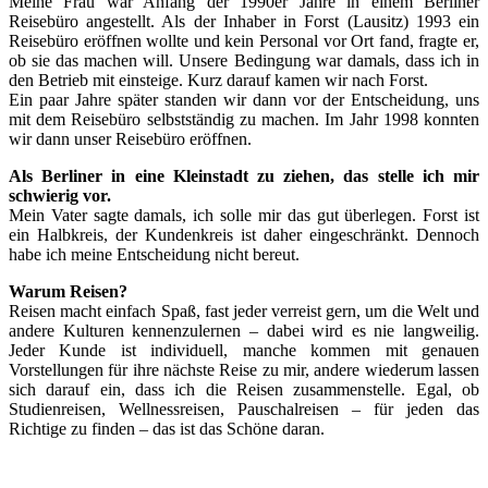
Meine Frau war Anfang der 1990er Jahre in einem Berliner
Reisebüro angestellt. Als der Inhaber in Forst (Lausitz) 1993 ein
Reisebüro eröffnen wollte und kein Personal vor Ort fand, fragte er,
ob sie das machen will. Unsere Bedingung war damals, dass ich in
den Betrieb mit einsteige. Kurz darauf kamen wir nach Forst.
Ein paar Jahre später standen wir dann vor der Entscheidung, uns
mit dem Reisebüro selbstständig zu machen. Im Jahr 1998 konnten
wir dann unser Reisebüro eröffnen.
Als Berliner in eine Kleinstadt zu ziehen, das stelle ich mir
schwierig vor.
Mein Vater sagte damals, ich solle mir das gut überlegen. Forst ist
ein Halbkreis, der Kundenkreis ist daher eingeschränkt. Dennoch
habe ich meine Entscheidung nicht bereut.
Warum Reisen?
Reisen macht einfach Spaß, fast jeder verreist gern, um die Welt und
andere Kulturen kennenzulernen – dabei wird es nie langweilig.
Jeder Kunde ist individuell, manche kommen mit genauen
Vorstellungen für ihre nächste Reise zu mir, andere wiederum lassen
sich darauf ein, dass ich die Reisen zusammenstelle. Egal, ob
Studienreisen, Wellnessreisen, Pauschalreisen – für jeden das
Richtige zu finden – das ist das Schöne daran.