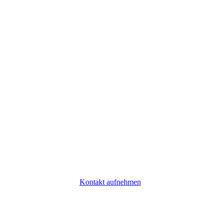
Wie können wir Ihnen helfen?
Sie haben Fragen zu unseren Akteuren und deren
Geschäften? Wir nehmen uns gern Zeit, um sie zu
beantworten.
Kontakt aufnehmen