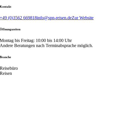
Kontakt
+49 (0)3562 669818
info@spn-reisen.de
Zur Website
Öffnungszeiten
Montag bis Freitag: 10:00 bis 14:00 Uhr
Andere Beratungen nach Terminabsprache möglich.
Branche
Reisebüro
Reisen