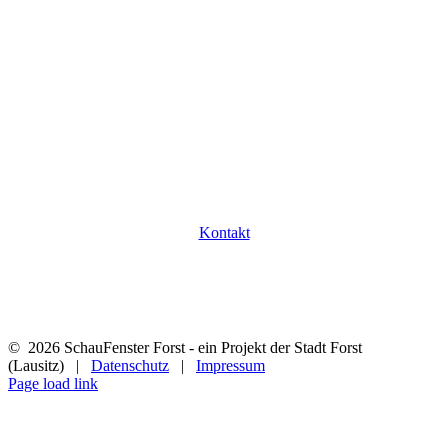
Jak możemy Państwu pomóc?
Czy mają Państwo pytania dotyczące naszych
przedsiębiorców i ich działalności? Z przyjemnością
poświęcimy czas, aby na nie odpowiedzieć.
Kontakt
©
2026 SchauFenster Forst - ein Projekt der Stadt Forst
(Lausitz) |
Datenschutz
|
Impressum
Page load link