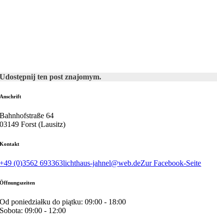
Udostępnij ten post znajomym.
Anschrift
Bahnhofstraße 64
03149 Forst (Lausitz)
Kontakt
+49 (0)3562 693363
lichthaus-jahnel@web.de
Zur Facebook-Seite
Öffnungszeiten
Od poniedziałku do piątku: 09:00 - 18:00
Sobota: 09:00 - 12:00