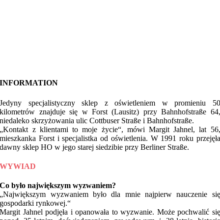
INFORMATION
Jedyny specjalistyczny sklep z oświetleniem w promieniu 5
kilometrów znajduje się w Forst (Lausitz) przy Bahnhofstraße 64
niedaleko skrzyżowania ulic Cottbuser Straße i Bahnhofstraße.
„Kontakt z klientami to moje życie“, mówi Margit Jahnel, lat 56
mieszkanka Forst i specjalistka od oświetlenia. W 1991 roku przejęł
dawny sklep HO w jego starej siedzibie przy Berliner Straße.
WYWIAD
Co było największym wyzwaniem?
„Największym wyzwaniem było dla mnie najpierw nauczenie si
gospodarki rynkowej.“
Margit Jahnel podjęła i opanowała to wyzwanie. Może pochwalić si