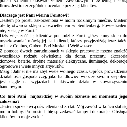
ponad 35-letnim doświadczeniem zawodowym i 28-letnią histori
firmy. Jest to szczególnie doceniane przez jej klientów.
Dlaczego jest Pani wierna Forstowi?
„Jestem po prostu zakorzeniona w moim rodzinnym mieście. Miałe
ofertę otwarcia sklepu z oświetleniem w Senftenberg. Powiedziałe
nie, zostaję w Forst.“
Dziś większość jej klientów pochodzi z Forst. „Przyjemny sklep d
myszkowania“ mówią jej stali klienci, którzy przyjeżdżają teraz takż
m.in. z Cottbus, Guben, Bad Muskau i Weißwasser.
Z pomocą dwóch zatrudnionach w sklepie pracownic można znaleź
wszelkiego rodzaju oświetlenie dla domu, prezenty, akcesori
domowe, baterie, drobne materiały elektryczne, iluminacje, dekoracj
ogrodowe i wiele innych artykułów.
Margit Jahnel nie ma zbyt wiele wolnego czasu. Oprócz prowadzeni
działalności gospodarczej, jako handlowiec wraz ze swoim zespołe
jest ciągle na wyjazdach i aktywnie działa w stowarzyszeni
handlowym.
Co lubi Pani najbardziej w swoim biznesie od momentu jeg
założenia?
„Jestem sprzedawcą oświetlenia od 35 lat. Mój zawód w końcu stał si
moim hobby. Po prostu lubię sprzedawać lampy i dekoracje. Obsług
klientów to moje życie.“