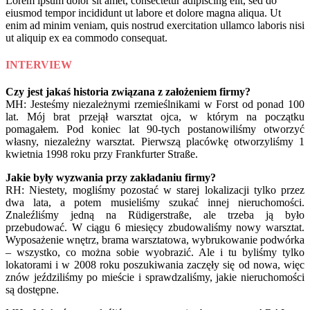
Lorem ipsum dolor sit amet, consectetur adipiscing elit, sed do
eiusmod tempor incididunt ut labore et dolore magna aliqua. Ut
enim ad minim veniam, quis nostrud exercitation ullamco laboris nisi
ut aliquip ex ea commodo consequat.
INTERVIEW
Czy jest jakaś historia związana z założeniem firmy?
MH: Jesteśmy niezależnymi rzemieślnikami w Forst od ponad 100
lat. Mój brat przejął warsztat ojca, w którym na początku
pomagałem. Pod koniec lat 90-tych postanowiliśmy otworzyć
własny, niezależny warsztat. Pierwszą placówkę otworzyliśmy 1
kwietnia 1998 roku przy Frankfurter Straße.
Jakie były wyzwania przy zakładaniu firmy?
RH: Niestety, mogliśmy pozostać w starej lokalizacji tylko przez
dwa lata, a potem musieliśmy szukać innej nieruchomości.
Znaleźliśmy jedną na Rüdigerstraße, ale trzeba ją było
przebudować. W ciągu 6 miesięcy zbudowaliśmy nowy warsztat.
Wyposażenie wnętrz, brama warsztatowa, wybrukowanie podwórka
– wszystko, co można sobie wyobrazić. Ale i tu byliśmy tylko
lokatorami i w 2008 roku poszukiwania zaczęły się od nowa, więc
znów jeździliśmy po mieście i sprawdzaliśmy, jakie nieruchomości
są dostępne.