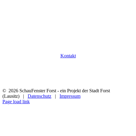
Jak możemy Państwu pomóc?
Czy mają Państwo pytania dotyczące naszych
przedsiębiorców i ich działalności? Z przyjemnością
poświęcimy czas, aby na nie odpowiedzieć.
Kontakt
©
2026 SchauFenster Forst - ein Projekt der Stadt Forst
(Lausitz) |
Datenschutz
|
Impressum
Page load link