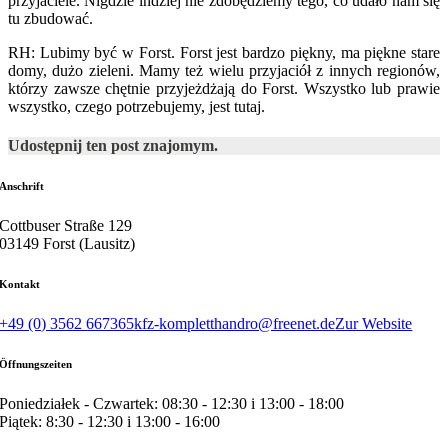
przyjaciele. Nigdzie indziej nie zdobędziemy tego, co udało nam się
tu zbudować.
RH: Lubimy być w Forst. Forst jest bardzo piękny, ma piękne stare
domy, dużo zieleni. Mamy też wielu przyjaciół z innych regionów,
którzy zawsze chętnie przyjeżdżają do Forst. Wszystko lub prawie
wszystko, czego potrzebujemy, jest tutaj.
Udostępnij ten post znajomym.
Anschrift
Cottbuser Straße 129
03149 Forst (Lausitz)
Kontakt
+49 (0) 3562 667365
kfz-kompletthandro@freenet.de
Zur Website
Öffnungszeiten
Poniedziałek - Czwartek: 08:30 - 12:30 i 13:00 - 18:00
Piątek: 8:30 - 12:30 i 13:00 - 16:00